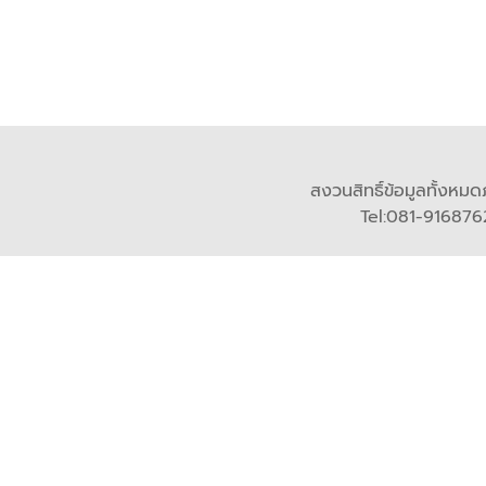
สงวนสิทธิ์ข้อมูลทั้งหมด
Tel:081-9168762